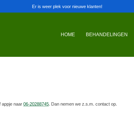
Er is weer plek voor nieuwe klanten!
HOME
BEHANDELINGEN
of appje naar
06-
20288745
. Dan nemen we z.s.m. contact op.