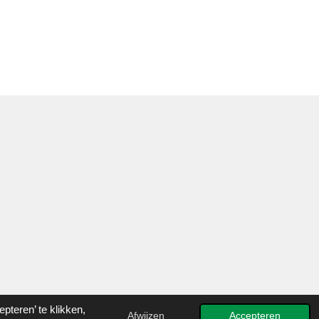
teren’ te klikken,
Afwijzen
Accepteren