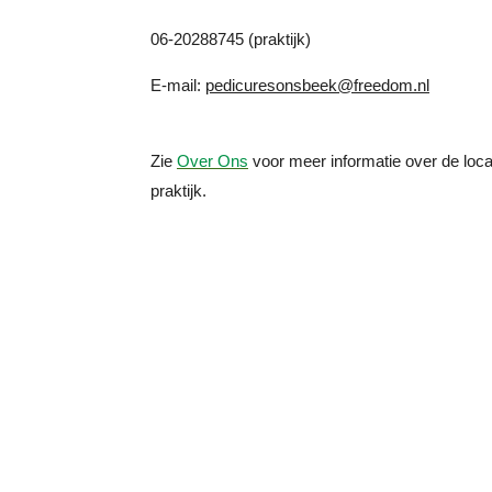
06-20288745 (praktijk)
E-mail:
pedicuresonsbeek@freedom.nl
Zie
Over Ons
voor
meer informatie over de loca
praktijk.